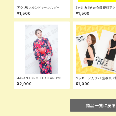
アクリルスタンドキーホルダー
《吉川友》過去衣装復刻アク
ーホルダー第二弾（全5種ラ
¥1,500
¥1,500
ム）
JAPAN EXPO THAILAND2023
メッセージ入り２Ｌ生写真 2
記念2L生写真(旅の思い出コメン
ト
¥2,000
¥1,000
ト&サイン付き)
商品一覧に戻る