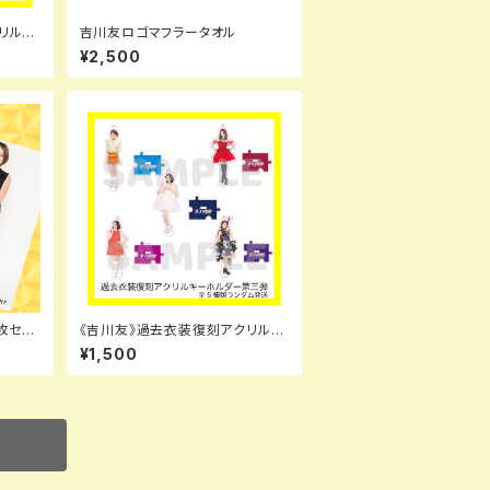
リルキ
吉川友ロゴマフラータオル
ンダ
¥2,500
枚セッ
《吉川友》過去衣装復刻アクリルキ
ーホルダー第三弾（全5種ランダ
¥1,500
ム）